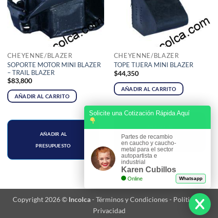
CHEYENNE/BLAZER
CHEYENNE/BLAZER
SOPORTE MOTOR MINI BLAZER
TOPE TIJERA MINI BLAZER
– TRAIL BLAZER
$
44,350
$
83,800
AÑADIR AL CARRITO
AÑADIR AL CARRITO
Solicite una Cotización Rápida Aquí
AÑADIR AL
AÑADIR AL
Partes de recambio
PRESUPUESTO
en caucho y caucho-
PRESUPUESTO
metal para el sector
autopartista e
industrial
Karen Cubillos
Online
Whatsapp
Copyright 2026 ©
Incolca
-
Términos y Condiciones
-
Política de
Privacidad