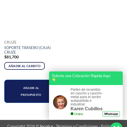
CRUZE
SOPORTE TRASERO (CAJA)
CRUZE
$
81,700
AÑADIR AL CARRITO
Solicite una Cotización Rápida Aquí
AÑADIR AL
Partes de recambio
en caucho y caucho-
PRESUPUESTO
metal para el sector
autopartista e
industrial
Karen Cubillos
Online
Whatsapp
Copyright 2026 ©
Incolca
-
Términos y Condiciones
-
Política de