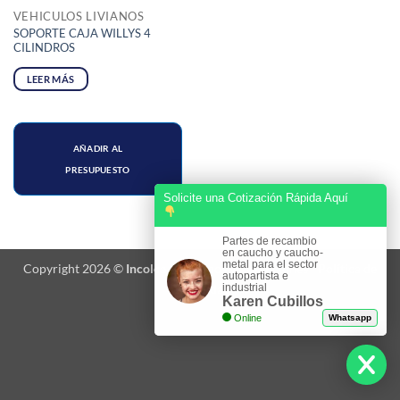
VEHICULOS LIVIANOS
SOPORTE CAJA WILLYS 4
CILINDROS
LEER MÁS
AÑADIR AL
PRESUPUESTO
Solicite una Cotización Rápida Aquí
Partes de recambio
en caucho y caucho-
metal para el sector
Copyright 2026 ©
Incolca
-
Términos y Condiciones
-
Política de
autopartista e
Privacidad
industrial
Karen Cubillos
Online
Whatsapp