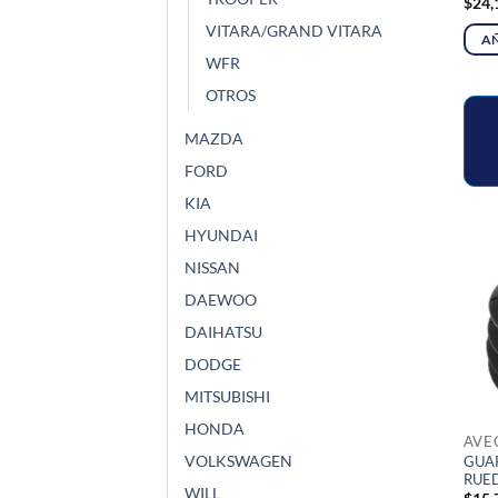
$
24,
VITARA/GRAND VITARA
AÑ
WFR
OTROS
MAZDA
FORD
KIA
HYUNDAI
NISSAN
DAEWOO
DAIHATSU
DODGE
MITSUBISHI
HONDA
AVE
VOLKSWAGEN
GUA
RUE
WILL