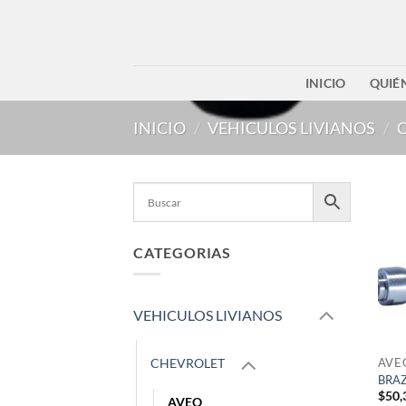
Saltar
al
contenido
INICIO
QUIÉ
INICIO
/
VEHICULOS LIVIANOS
/
CATEGORIAS
VEHICULOS LIVIANOS
AVE
CHEVROLET
BRAZ
$
50,
AVEO