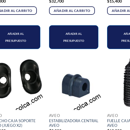
000
$
32,700
$
15,400
ADIR AL CARRITO
AÑADIR AL CARRITO
AÑADIR A
AÑADIR AL
AÑADIR AL
AÑA
PRESUPUESTO
PRESUPUESTO
PRES
O
AVEO
AVEO
CHO CAJA SOPORTE
ESTABILIZADORA CENTRAL
FUELLE CAJ
 (JUEGO X2)
AVEO
AVEO