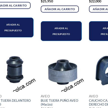
$
25,950
$
22,000
ADIR AL CARRITO
AÑADIR AL CARRITO
AÑADIR A
AÑADIR AL
AÑADIR AL
AÑA
PRESUPUESTO
PRESUPUESTO
PRES
O
AVEO
AVEO
 TIJERA DELANTERO
BUJE TIJERA PUÑO AVEO
CAUCHO CA
O
(Macizo)
DERECHO D