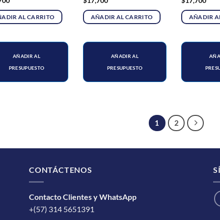
700
$
17,700
$
17,700
ADIR AL CARRITO
AÑADIR AL CARRITO
AÑADIR A
AÑADIR AL
AÑADIR AL
AÑA
PRESUPUESTO
PRESUPUESTO
PRES
1
2
CONTÁCTENOS
S
Contacto Clientes y WhatsApp
+(57) 314 5651391