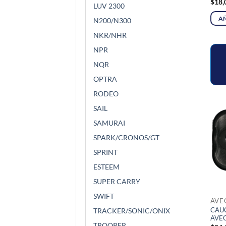
$
18,
LUV 2300
AÑ
N200/N300
NKR/NHR
NPR
NQR
OPTRA
RODEO
SAIL
SAMURAI
SPARK/CRONOS/GT
SPRINT
ESTEEM
SUPER CARRY
SWIFT
AVE
CAU
TRACKER/SONIC/ONIX
AVEO
TROOPER