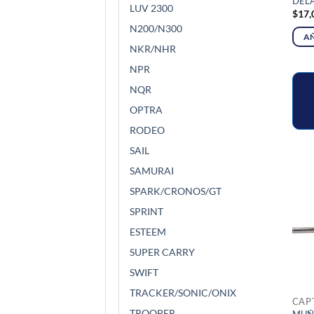
DEL
LUV 2300
$
17,
N200/N300
AÑ
NKR/NHR
NPR
NQR
OPTRA
RODEO
SAIL
SAMURAI
SPARK/CRONOS/GT
SPRINT
ESTEEM
SUPER CARRY
SWIFT
TRACKER/SONIC/ONIX
CAP
TROOPER