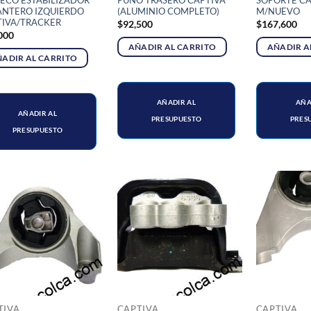
ECO ESTABILIZADOR
PUÑO TRASERO CAPTIVA
SOPORTE CA
ANTERO IZQUIERDO
(ALUMINIO COMPLETO)
M/NUEVO
TIVA/TRACKER
$
92,500
$
167,600
000
AÑADIR AL CARRITO
AÑADIR A
ADIR AL CARRITO
AÑADIR AL
AÑA
AÑADIR AL
PRESUPUESTO
PRES
PRESUPUESTO
TIVA
CAPTIVA
CAPTIVA