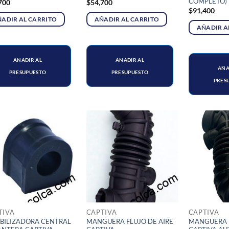
COMPLETO)
700
$
54,700
$
91,400
ADIR AL CARRITO
AÑADIR AL CARRITO
AÑADIR A
AÑADIR AL
AÑADIR AL
AÑA
PRESUPUESTO
PRESUPUESTO
PRES
TIVA
CAPTIVA
CAPTIVA
BILIZADORA CENTRAL
MANGUERA FLUJO DE AIRE
MANGUERA F