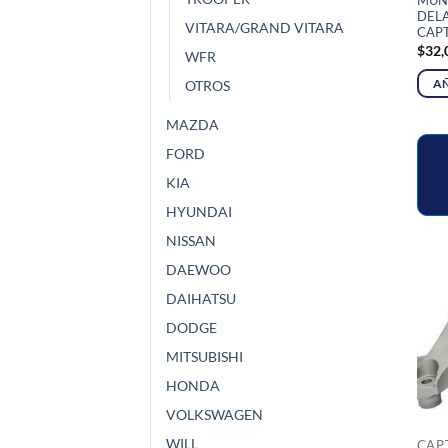
MUÑ
DEL
VITARA/GRAND VITARA
CAP
$
32,
WFR
OTROS
AÑ
MAZDA
FORD
KIA
HYUNDAI
NISSAN
DAEWOO
DAIHATSU
DODGE
MITSUBISHI
HONDA
VOLKSWAGEN
WILL
CAP