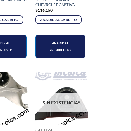
JA CAPTIVA 3.2
SOPORTE CARDAN
CHEVROLET CAPTIVA
$
116,150
L CARRITO
AÑADIR AL CARRITO
DIR AL
AÑADIR AL
UPUESTO
PRESUPUESTO
SIN EXISTENCIAS
CAPTIVA