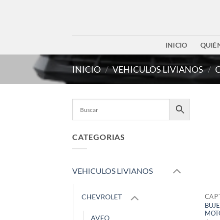
Saltar
al
contenido
INICIO
QUIÉ
INICIO
/
VEHICULOS LIVIANOS
/
CATEGORIAS
VEHICULOS LIVIANOS
CAP
CHEVROLET
BUJE
MOT
AVEO