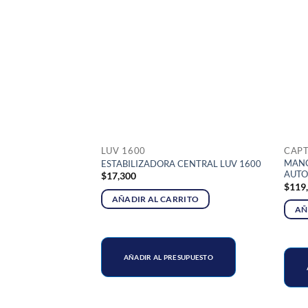
LUV 1600
CAPT
CENTRAL CHANA /
MANG
ESTABILIZADORA CENTRAL LUV 1600
AUTO
$
17,300
$
119
AÑADIR AL CARRITO
RITO
AÑ
AÑADIR AL PRESUPUESTO
SUPUESTO