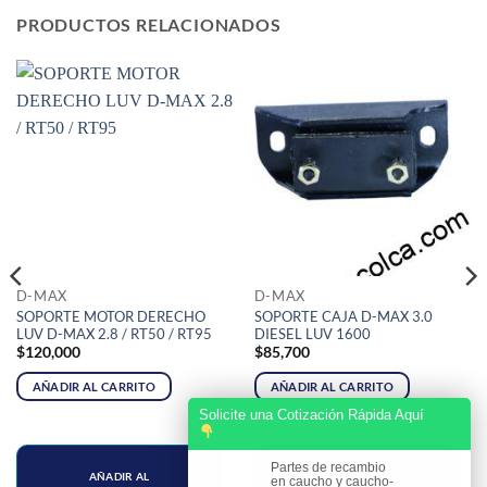
PRODUCTOS RELACIONADOS
D-MAX
D-MAX
SOPORTE MOTOR DERECHO
SOPORTE CAJA D-MAX 3.0
LUV D-MAX 2.8 / RT50 / RT95
DIESEL LUV 1600
$
120,000
$
85,700
AÑADIR AL CARRITO
AÑADIR AL CARRITO
Solicite una Cotización Rápida Aquí
Partes de recambio
AÑADIR AL
AÑADIR AL
en caucho y caucho-