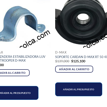
AX
D-MAX
ZADERA ESTABILIZADORA LUV
SOPORTE CARDAN D-MAX RT 50 4
 TROOPER D-MAX
El
El
$
139,000
$
125,100
precio
precio
700
original
actual
AÑADIR AL CARRITO
era:
es:
ADIR AL CARRITO
$139,000.
$125,100.
AÑADIR AL PRESUPUESTO
AÑADIR AL PRESUPUESTO