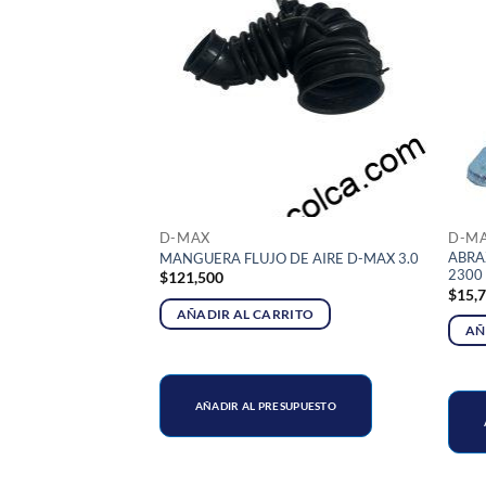
D-MAX
D-M
RIOR CHEVROLET D-
ABRA
MANGUERA FLUJO DE AIRE D-MAX 3.0
4
2300
$
121,500
$
15,
AÑADIR AL CARRITO
RITO
AÑ
AÑADIR AL PRESUPUESTO
SUPUESTO