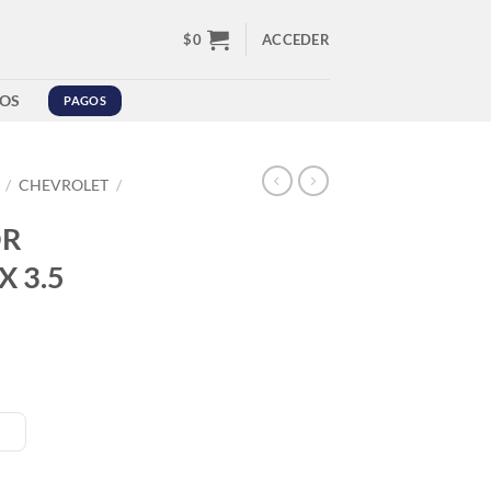
$
0
ACCEDER
OS
PAGOS
/
CHEVROLET
/
OR
 3.5
X 3.5 GASOLINA cantidad