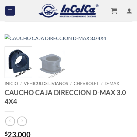
Saltar
al
contenido
INICIO
/
VEHICULOS LIVIANOS
/
CHEVROLET
/
D-MAX
CAUCHO CAJA DIRECCION D-MAX 3.0
4X4
23,000
$