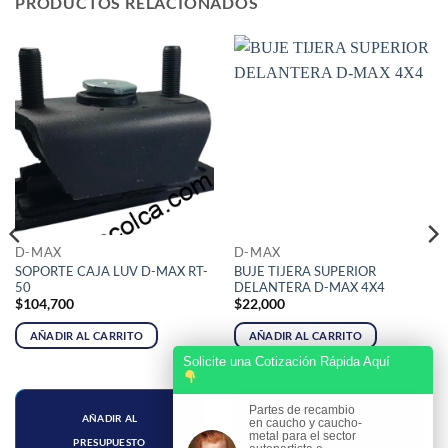
PRODUCTOS RELACIONADOS
D-MAX
D-MAX
SOPORTE CAJA LUV D-MAX RT-
BUJE TIJERA SUPERIOR
50
DELANTERA D-MAX 4X4
$
104,700
$
22,000
AÑADIR AL CARRITO
AÑADIR AL CARRITO
Solicite una Cotización Rápida Aquí
Partes de recambio
AÑADIR AL
AÑADIR AL
en caucho y caucho-
metal para el sector
PRESUPUESTO
PRESUPUESTO