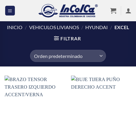
Saltar
al
contenido
INICIO
/
VEHICULOS LIVIANOS
/
HYUNDAI
/
EXCEL
FILTRAR