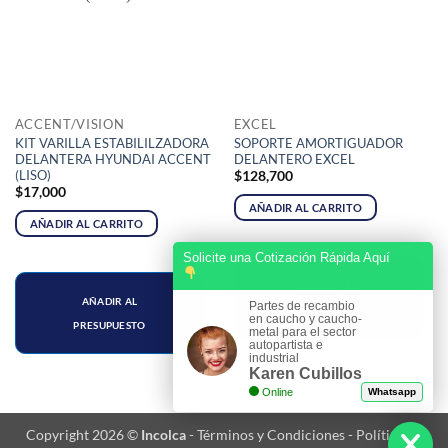
ACCENT/VISION
EXCEL
KIT VARILLA ESTABILILZADORA
SOPORTE AMORTIGUADOR
DELANTERA HYUNDAI ACCENT
DELANTERO EXCEL
(LISO)
$
128,700
$
17,000
AÑADIR AL CARRITO
AÑADIR AL CARRITO
Solicite una Cotización Rápida Aquí
AÑADIR AL
AÑADIR AL
Partes de recambio
PRESUPUESTO
en caucho y caucho-
PRESUPUESTO
metal para el sector
autopartista e
industrial
Karen Cubillos
Online
Whatsapp
Copyright 2026 ©
Incolca
-
Términos y Condiciones
-
Política de