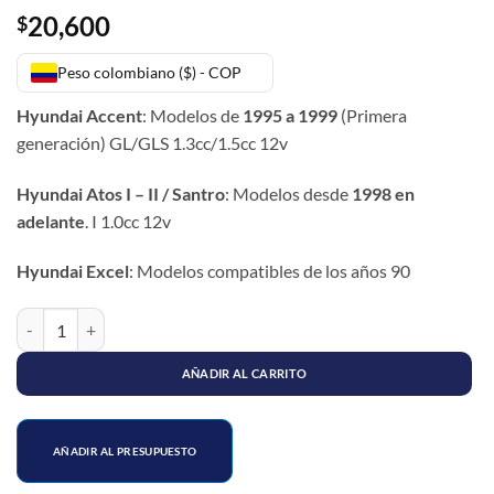
20,600
$
Peso colombiano ($) - COP
Hyundai Accent
: Modelos de
1995 a 1999
(Primera
generación) GL/GLS 1.3cc/1.5cc 12v
Hyundai Atos I – II / Santro
: Modelos desde
1998 en
adelante
. I 1.0cc 12v
Hyundai Excel
: Modelos compatibles de los años 90
BUJE TIJERA PUÑO IZQUIERDO ACCENT cantidad
AÑADIR AL CARRITO
AÑADIR AL PRESUPUESTO