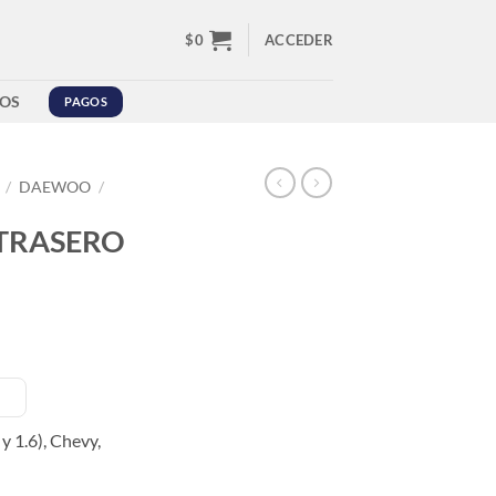
$
0
ACCEDER
OS
PAGOS
/
DAEWOO
/
 TRASERO
y 1.6),
Chevy,