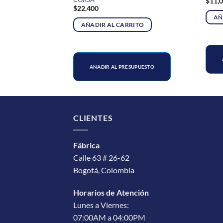
$
11,
$
22,400
RITO
AÑ
AÑADIR AL CARRITO
SUPUESTO
AÑADIR AL PRESUPUESTO
CLIENTES
Fábrica
Calle 63 # 26-62
Bogotá, Colombia
Horarios de Atención
Lunes a Viernes:
07:00AM a 04:00PM