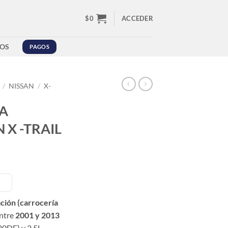
$
0
ACCEDER
OS
PAGOS
/
NISSAN
/
X-
A
 X -TRAIL
ción (carrocería
ntre
2001 y 2013
0DE) y 2.5L