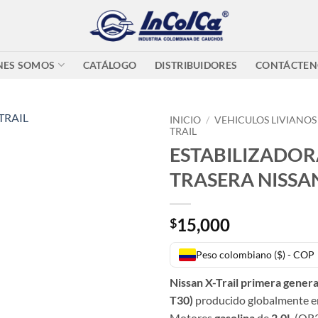
NES SOMOS
CATÁLOGO
DISTRIBUIDORES
CONTÁCTEN
INICIO
/
VEHICULOS LIVIANOS
TRAIL
ESTABILIZADOR
TRASERA NISSAN
15,000
$
Peso colombiano ($) - COP
Nissan X-Trail primera genera
T30)
producido globalmente e
Motores
gasolina
de
2.0L
(QR2