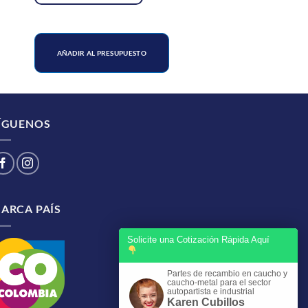
AÑADIR AL PRESUPUESTO
ÍGUENOS
ARCA PAÍS
Solicite una Cotización Rápida Aquí
Partes de recambio en caucho y
caucho-metal para el sector
autopartista e industrial
Karen Cubillos