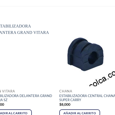
S
 VITARA
CHANA
BILIZADORA DELANTERA GRAND
ESTABILIZADORA CENTRAL CHANA
RA SZ
SUPER CARRY
200
$
8,000
ADIR AL CARRITO
AÑADIR AL CARRITO