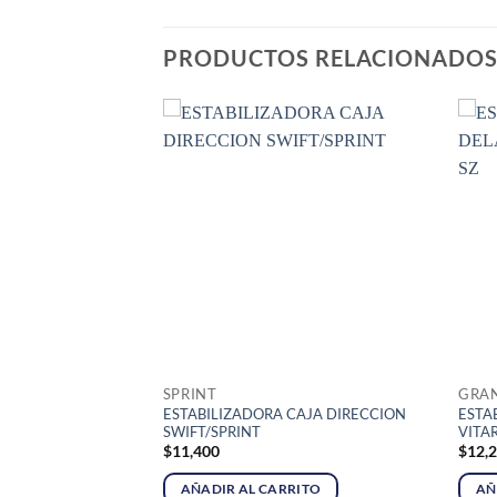
PRODUCTOS RELACIONADO
ER
SPRINT
GRAN
ESTABILIZADORA CAJA DIRECCION
ESTA
CENTRAL BLAZER
SWIFT/SPRINT
VITA
$
11,400
$
12,
RITO
AÑADIR AL CARRITO
AÑ