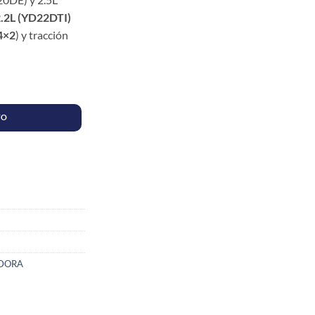
.2L (YD22DTI)
4×2
) y tracción
N X -TRAIL cantidad
TO
ADORA