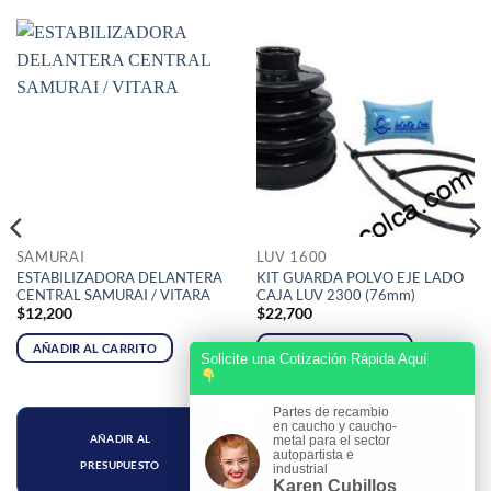
SAMURAI
LUV 1600
ESTABILIZADORA DELANTERA
KIT GUARDA POLVO EJE LADO
CENTRAL SAMURAI / VITARA
CAJA LUV 2300 (76mm)
$
12,200
$
22,700
AÑADIR AL CARRITO
AÑADIR AL CARRITO
Solicite una Cotización Rápida Aquí
Partes de recambio
en caucho y caucho-
AÑADIR AL
AÑADIR AL
metal para el sector
autopartista e
PRESUPUESTO
PRESUPUESTO
industrial
Karen Cubillos