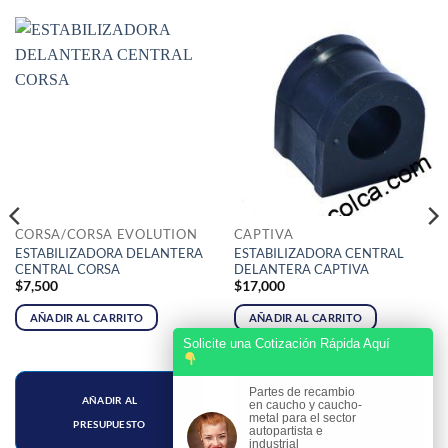
CORSA/CORSA EVOLUTION
CAPTIVA
ESTABILIZADORA DELANTERA
ESTABILIZADORA CENTRAL
CENTRAL CORSA
DELANTERA CAPTIVA
$
7,500
$
17,000
AÑADIR AL CARRITO
AÑADIR AL CARRITO
Solicite una Cotización Rápida Aquí
Partes de recambio
AÑADIR AL
AÑADIR AL
en caucho y caucho-
metal para el sector
PRESUPUESTO
PRESUPUESTO
autopartista e
industrial