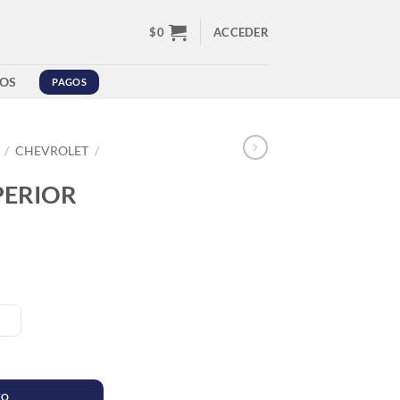
$
0
ACCEDER
OS
PAGOS
/
CHEVROLET
/
PERIOR
E cantidad
TO