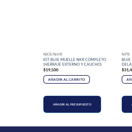
STENCIAS
NKR/NHR
NPR
KIT BUJE MUELLE NKR COMPLETO
BUJE
ER CARRY
(HERRAJE EXTERNO Y CAUCHO)
DELA
$
19,500
$
31,
AÑADIR AL CARRITO
AÑ
SUPUESTO
AÑADIR AL PRESUPUESTO