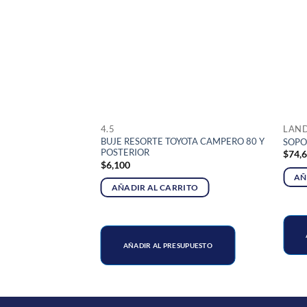
4.5
LAND
TRASERA TOYOTA
BUJE RESORTE TOYOTA CAMPERO 80 Y
SOPO
ECO DE 24,8 MM
POSTERIOR
$
74,
$
6,100
AÑ
RITO
AÑADIR AL CARRITO
SUPUESTO
AÑADIR AL PRESUPUESTO