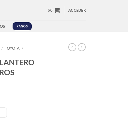
$
0
ACCEDER
OS
PAGOS
/
TOYOTA
/
ELANTERO
ROS
TA CAMPEROS 60/82 cantidad