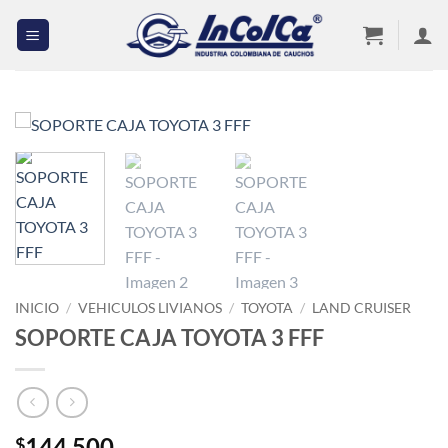
Saltar
al
contenido
INICIO
/
VEHICULOS LIVIANOS
/
TOYOTA
/
LAND CRUISER
SOPORTE CAJA TOYOTA 3 FFF
144,500
$