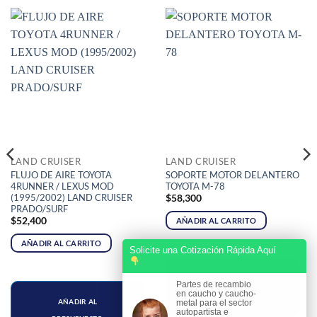
LAND CRUISER
LAND CRUISER
FLUJO DE AIRE TOYOTA
SOPORTE MOTOR DELANTERO
4RUNNER / LEXUS MOD
TOYOTA M-78
(1995/2002) LAND CRUISER
$
58,300
PRADO/SURF
$
52,400
AÑADIR AL CARRITO
AÑADIR AL CARRITO
Solicite una Cotización Rápida Aquí
AÑADIR AL
Partes de recambio
en caucho y caucho-
PRESUPUESTO
AÑADIR AL
metal para el sector
autopartista e