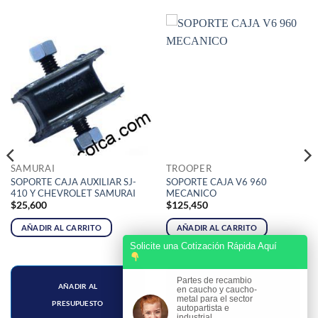
SAMURAI
TROOPER
SOPORTE CAJA AUXILIAR SJ-
SOPORTE CAJA V6 960
410 Y CHEVROLET SAMURAI
MECANICO
$
25,600
$
125,450
AÑADIR AL CARRITO
AÑADIR AL CARRITO
Solicite una Cotización Rápida Aquí
Partes de recambio
AÑADIR AL
AÑADIR AL
en caucho y caucho-
metal para el sector
PRESUPUESTO
PRESUPUESTO
autopartista e
industrial