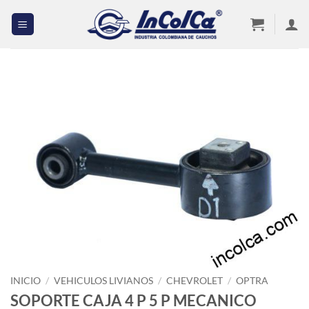
Saltar
al
contenido
INICIO
/
VEHICULOS LIVIANOS
/
CHEVROLET
/
OPTRA
SOPORTE CAJA 4 P 5 P MECANICO