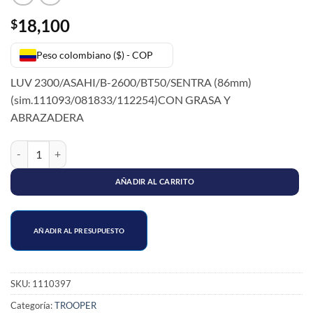
18,100
$
Peso colombiano ($) - COP
LUV 2300/ASAHI/B-2600/BT50/SENTRA (86mm)
(sim.111093/081833/112254)CON GRASA Y
ABRAZADERA
GUARDA POLVO EJE LADO CAJA TROOPER (86mm) cantidad
AÑADIR AL CARRITO
AÑADIR AL PRESUPUESTO
SKU:
1110397
Categoría:
TROOPER