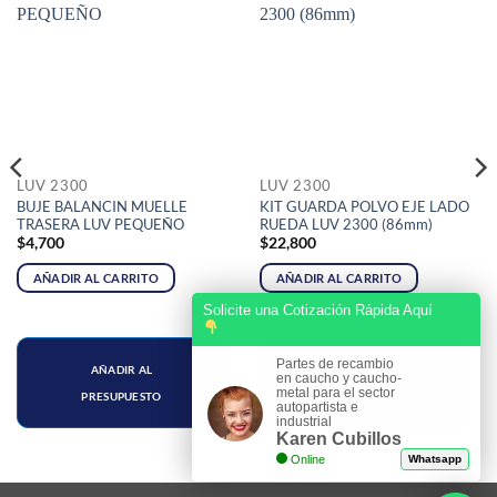
LUV 2300
LUV 2300
BUJE BALANCIN MUELLE
KIT GUARDA POLVO EJE LADO
TRASERA LUV PEQUEÑO
RUEDA LUV 2300 (86mm)
$
4,700
$
22,800
AÑADIR AL CARRITO
AÑADIR AL CARRITO
Solicite una Cotización Rápida Aquí
Partes de recambio
AÑADIR AL
AÑADIR AL
en caucho y caucho-
metal para el sector
PRESUPUESTO
PRESUPUESTO
autopartista e
industrial
Karen Cubillos
Online
Whatsapp