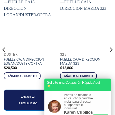
DUSTER
323
FUELLE CAJA DIRECCION
FUELLE CAJA DIRECCION
LOGAN/DUSTER/OPTRA
MAZDA 323
$
20,500
$
12,800
AÑADIR AL CARRITO
AÑADIR AL CARRITO
Solicite una Cotización Rápida Aquí
Partes de recambio
AÑADIR AL
AÑADIR AL
en caucho y caucho-
metal para el sector
PRESUPUESTO
PRESUPUESTO
autopartista e
industrial
Karen Cubillos