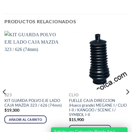
PRODUCTOS RELACIONADOS
323
CLIO
KIT GUARDA POLVO EJE LADO
FUELLE CAJA DIRECCION
CAJA MAZDA 323 / 626 (74mm)
(Hueco grande) MEGANE I / CLIO
I-II / KANGOO / SCENIC I /
$
19,300
SYMBOL I-II
$
15,900
AÑADIR AL CARRITO
AÑADIR AL CARRITO
Solicite una Cotización Rápida Aquí