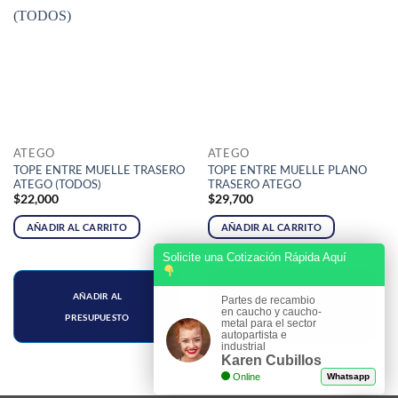
ATEGO
ATEGO
TOPE ENTRE MUELLE TRASERO
TOPE ENTRE MUELLE PLANO
ATEGO (TODOS)
TRASERO ATEGO
$
22,000
$
29,700
AÑADIR AL CARRITO
AÑADIR AL CARRITO
Solicite una Cotización Rápida Aquí
AÑADIR AL
AÑADIR AL
Partes de recambio
en caucho y caucho-
PRESUPUESTO
PRESUPUESTO
metal para el sector
autopartista e
industrial
Karen Cubillos
Online
Whatsapp