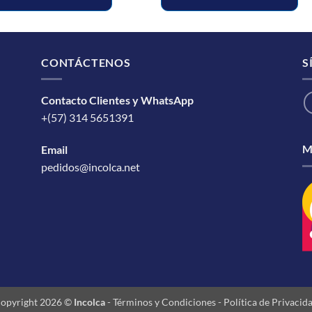
CONTÁCTENOS
S
Contacto Clientes y WhatsApp
+(57) 314 5651391
M
Email
pedidos@incolca.net
opyright 2026 ©
Incolca
-
Términos y Condiciones
-
Política de Privacid