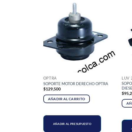
ER
OPTRA
LUV 
LAZER MODELO 96
SOPO
SOPORTE MOTOR DERECHO OPTRA
DIES
$
129,500
$
95,
AÑADIR AL CARRITO
RITO
AÑ
AÑADIR AL PRESUPUESTO
SUPUESTO