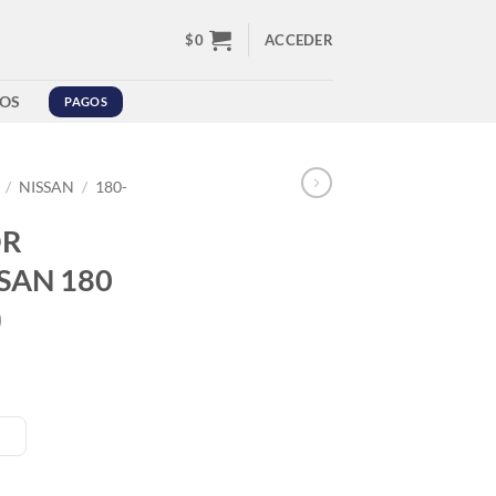
$
0
ACCEDER
OS
PAGOS
/
NISSAN
/
180-
OR
SAN 180
)