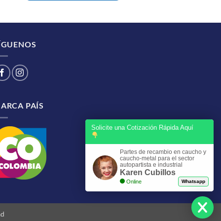
ÍGUENOS
ARCA PAÍS
Solicite una Cotización Rápida Aquí
Partes de recambio en caucho y
caucho-metal para el sector
autopartista e industrial
Karen Cubillos
Online
Whatsapp
ad