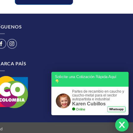
ÍGUENOS
ARCA PAÍS
Solicite una Cotización Rápida Aquí
Partes de recambio en caucho y
caucho-metal para el sector
autopartista e industrial
Karen Cubillos
Online
Whatsapp
ad