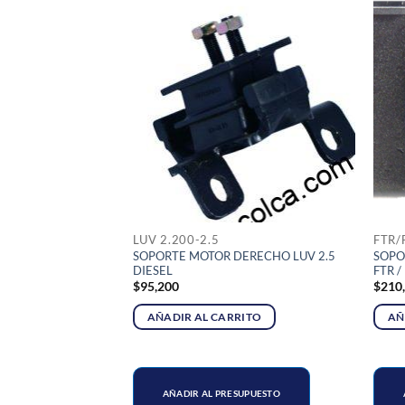
LUV 2.200-2.5
FTR/
SOPORTE MOTOR DERECHO LUV 2.5
SOPO
DERECHO WFR
DIESEL
FTR /
$
95,200
$
210
RITO
AÑADIR AL CARRITO
AÑ
SUPUESTO
AÑADIR AL PRESUPUESTO