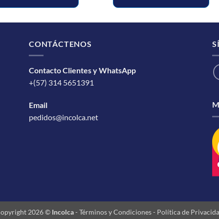
CONTÁCTENOS
S
Contacto Clientes y WhatsApp
+(57) 314 5651391
M
Email
pedidos@incolca.net
opyright 2026 ©
Incolca
-
Términos y Condiciones
-
Política de Privacid