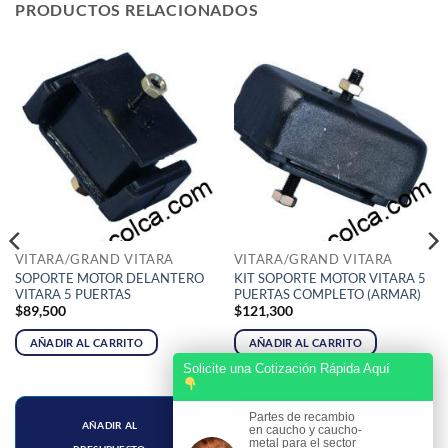
PRODUCTOS RELACIONADOS
VITARA/GRAND VITARA
VITARA/GRAND VITARA
SOPORTE MOTOR DELANTERO
KIT SOPORTE MOTOR VITARA 5
VITARA 5 PUERTAS
PUERTAS COMPLETO (ARMAR)
$
89,500
$
121,300
AÑADIR AL CARRITO
AÑADIR AL CARRITO
Solicite una Cotización Rápida Aquí
Partes de recambio
AÑADIR AL
AÑADIR AL
en caucho y caucho-
metal para el sector