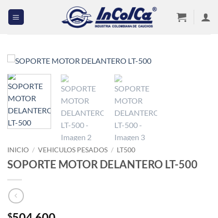
Saltar
al
contenido
INICIO
/
VEHICULOS PESADOS
/
LT500
SOPORTE MOTOR DELANTERO LT-500
504,600
$