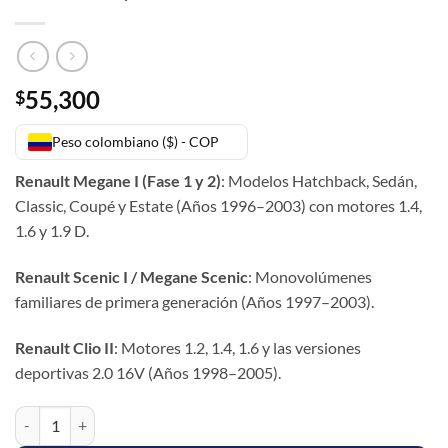
55,300
$
Peso colombiano ($) - COP
Renault Megane I (Fase 1 y 2)
: Modelos Hatchback, Sedán,
Classic, Coupé y Estate (Años 1996–2003) con motores 1.4,
1.6 y 1.9 D.
Renault Scenic I / Megane Scenic
: Monovolúmenes
familiares de primera generación (Años 1997–2003).
Renault Clio II
: Motores 1.2, 1.4, 1.6 y las versiones
deportivas 2.0 16V (Años 1998–2005).
SOPORTE MOTOR TRASERO CLIO II / MEGANE I / SCENIC I cantidad