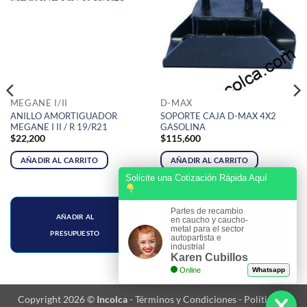
MEGANE I/II
D-MAX
ANILLO AMORTIGUADOR
SOPORTE CAJA D-MAX 4X2
MEGANE I II / R 19/R21
GASOLINA
$
22,200
$
115,600
AÑADIR AL CARRITO
AÑADIR AL CARRITO
Solicite una Cotización Rápida Aquí
Partes de recambio
AÑADIR AL
AÑADIR AL
en caucho y caucho-
metal para el sector
PRESUPUESTO
PRESUPUESTO
autopartista e
industrial
Karen Cubillos
Online
Whatsapp
Copyright 2026 ©
Incolca
-
Términos y Condiciones
-
Política de