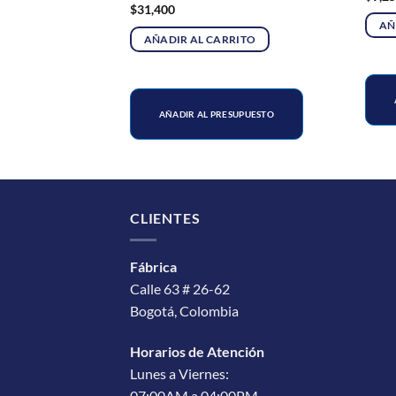
$
31,400
AÑ
RITO
AÑADIR AL CARRITO
SUPUESTO
AÑADIR AL PRESUPUESTO
CLIENTES
Fábrica
Calle 63 # 26-62
Bogotá, Colombia
Horarios de Atención
Lunes a Viernes:
07:00AM a 04:00PM