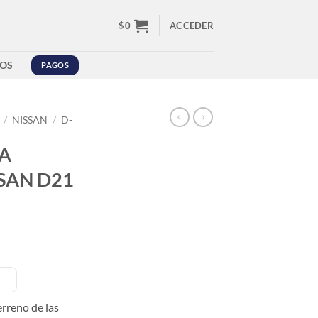
$
0
ACCEDER
OS
PAGOS
/
NISSAN
/
D-
A
SAN D21
rreno de las