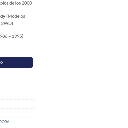
ipios de los 2000
ody
(Modelos
y 2WD)
986 – 1995)
SSAN D21 4X4 cantidad
TO
ADORA