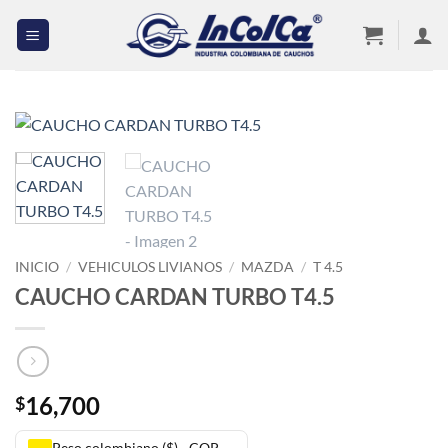
Saltar
al
contenido
INICIO
/
VEHICULOS LIVIANOS
/
MAZDA
/
T 4.5
CAUCHO CARDAN TURBO T4.5
16,700
$
Peso colombiano ($) - COP