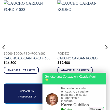
9000-1000/950-900/600
RODEO
CAUCHO CARDAN FORD F-600
CAUCHO CARDAN RODEO
$
16,300
$
19,400
AÑADIR AL CARRITO
AÑADIR AL CARRITO
Solicite una Cotización Rápida Aquí
Partes de recambio
AÑADIR AL
AÑADIR AL
en caucho y caucho-
metal para el sector
PRESUPUESTO
PRESUPUESTO
autopartista e
industrial
Karen Cubillos
Online
Whatsapp