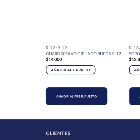
R-18/R-12
R-18
ULT 18 GTX
GUARDAPOLVO EJE LADO RUEDA R-12
SOPO
$
14,000
$
12,
RITO
AÑADIR AL CARRITO
AÑ
SUPUESTO
AÑADIR AL PRESUPUESTO
CLIENTES