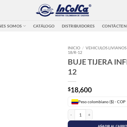
NES SOMOS
CATÁLOGO
DISTRIBUIDORES
CONTÁCTEN
INICIO
/
VEHICULOS LIVIANOS
18/R-12
BUJE TIJERA INF
12
18,600
$
Peso colombiano ($) - COP
BUJE TIJERA INFERIOR R-12 cant
AÑADIR AL CARRI