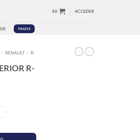
$
0
ACCEDER
OS
PAGOS
/
RENAULT
/
R-
ERIOR R-
idad
TO