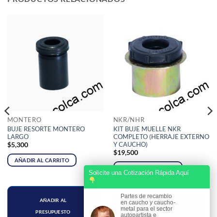
MONTERO
NKR/NHR
BUJE RESORTE MONTERO
KIT BUJE MUELLE NKR
LARGO
COMPLETO (HERRAJE EXTERNO
Y CAUCHO)
$
5,300
$
19,500
AÑADIR AL CARRITO
AÑADIR AL CARRITO
Solicite una Cotización Rápida Aquí
Partes de recambio
AÑADIR AL
en caucho y caucho-
AÑADIR AL
metal para el sector
PRESUPUESTO
autopartista e