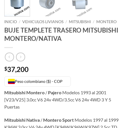
INICIO
/
VEHICULOS LIVIANOS
/
MITSUBISHI
/
MONTERO
BUJE TEMPLETE TRASERO MITSUBISHI
MONTERO/NATIVA
37,200
$
Peso colombiano ($) - COP
Mitsubishi Montero
/
Pajero
Modelos 1993 al 2001
[V23/V25] 3.0cc V6 24v 4WD/3.5cc V6 24v 4WD 3 Y 5
Puertas
Mitsubishi Nativa
/
Montero
Sport
Modelos 1997 al 1999
K96W 3.0cc V6 24v 4WD [K94W/K96W/K97W] 2.5cc TD