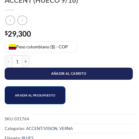
ACCENT (HUECO 9/16)
29,300
$
Peso colombiano ($) - COP
BUJE BRAZO SUSPENSION TRASERO ACCENT (HUECO 9/16) cantid
AÑADIR AL CARRITO
AÑADIR AL PRESUPUESTO
SKU:
031764
Categorías:
ACCENT/VISION
,
VERNA
Etiqueta:
BUJES