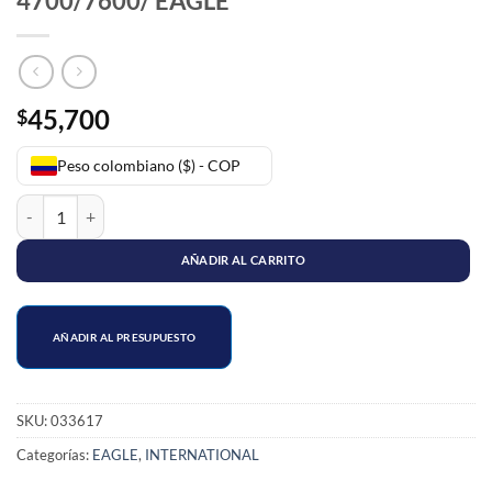
4700/7600/ EAGLE
45,700
$
Peso colombiano ($) - COP
BUJE BARRA TENSORA PARA CABINA HI 4700/7600/ EAGLE cantid
AÑADIR AL CARRITO
AÑADIR AL PRESUPUESTO
SKU:
033617
Categorías:
EAGLE
,
INTERNATIONAL