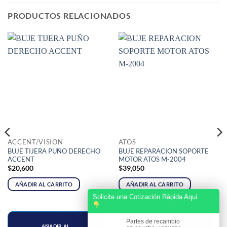
PRODUCTOS RELACIONADOS
ACCENT/VISION
ATOS
BUJE TIJERA PUÑO DERECHO
BUJE REPARACION SOPORTE
ACCENT
MOTOR ATOS M-2004
$
20,600
$
39,050
AÑADIR AL CARRITO
AÑADIR AL CARRITO
Solicite una Cotización Rápida Aquí
Partes de recambio
AÑADIR AL
AÑADIR AL