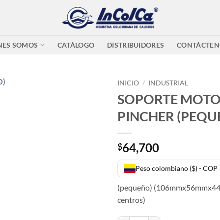
NES SOMOS
CATÁLOGO
DISTRIBUIDORES
CONTÁCTEN
INICIO
/
INDUSTRIAL
SOPORTE MOT
PINCHER (PEQU
64,700
$
Peso colombiano ($) - COP
(pequeño) (106mmx56mmx44
centros)