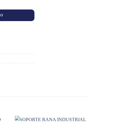
UEÑO) cantidad
TO