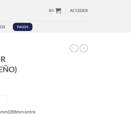
$
0
ACCEDER
OS
PAGOS
OR
EÑO)
mm)(88mm entre