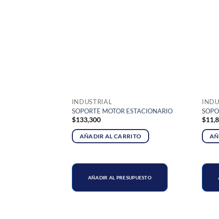
INDUSTRIAL
INDU
UADOR DE 3/4
SOPORTE MOTOR ESTACIONARIO
SOPO
$
133,300
$
11,
RITO
AÑADIR AL CARRITO
AÑ
SUPUESTO
AÑADIR AL PRESUPUESTO