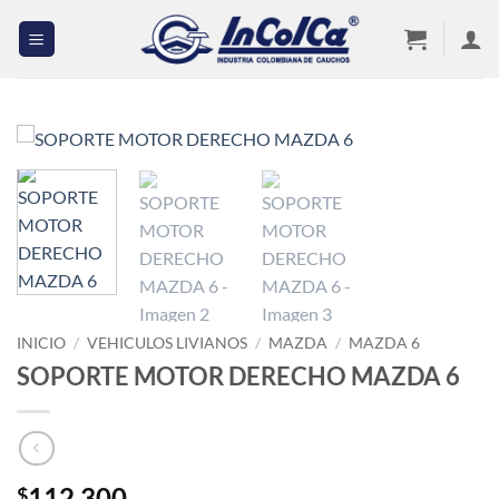
Saltar
al
contenido
INICIO
/
VEHICULOS LIVIANOS
/
MAZDA
/
MAZDA 6
SOPORTE MOTOR DERECHO MAZDA 6
112,300
$