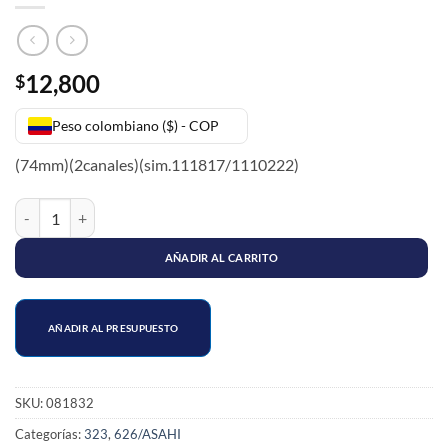
12,800
$
Peso colombiano ($) - COP
(74mm)(2canales)(sim.111817/1110222)
GUARDA POLVO EJE LADO CAJA MAZDA 323 / 626 (74mm) cantida
AÑADIR AL CARRITO
AÑADIR AL PRESUPUESTO
SKU:
081832
Categorías:
323
,
626/ASAHI