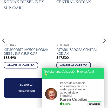
KODIAK
KODIAK
KIT SOPORTE MOTOR KODIAK
ESTABILIZADORA CENTRAL
DIESEL INF Y SUP. C/AR
KODIAK
$
85,490
$
47,500
AÑADIR AL CARRITO
AÑADIR AL CARRITO
Solicite una Cotización Rápida Aquí
Partes de recambio
AÑADIR AL
AÑADIR AL
en caucho y caucho-
metal para el sector
PRESUPUESTO
PRESUPUESTO
autopartista e
industrial
Karen Cubillos
Online
Whatsapp