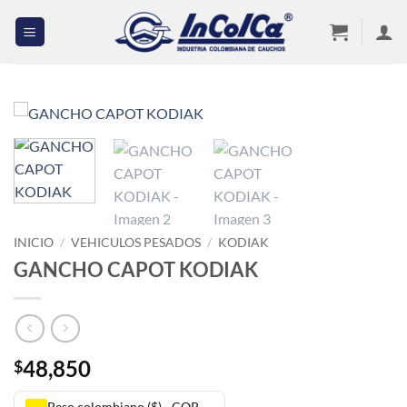
Saltar
al
contenido
INICIO
/
VEHICULOS PESADOS
/
KODIAK
GANCHO CAPOT KODIAK
48,850
$
Peso colombiano ($) - COP