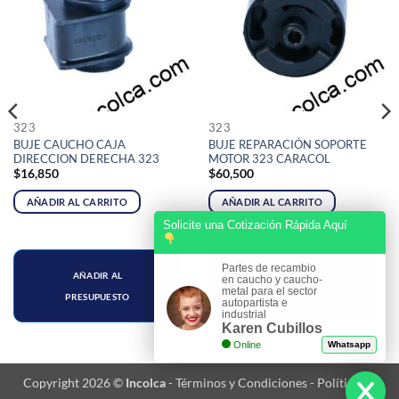
323
323
BUJE CAUCHO CAJA
BUJE REPARACIÓN SOPORTE
DIRECCION DERECHA 323
MOTOR 323 CARACOL
$
16,850
$
60,500
AÑADIR AL CARRITO
AÑADIR AL CARRITO
Solicite una Cotización Rápida Aquí
Partes de recambio
AÑADIR AL
AÑADIR AL
en caucho y caucho-
metal para el sector
PRESUPUESTO
PRESUPUESTO
autopartista e
industrial
Karen Cubillos
Online
Whatsapp
Copyright 2026 ©
Incolca
-
Términos y Condiciones
-
Política de