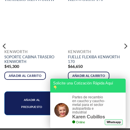
KENWORTH
KENWORTH
SOPORTE CABINA TRASERO
FUELLE FLEXIBA KENWORTH
KENWORTH
170
$
45,300
$
66,650
AÑADIR AL CARRITO
AÑADIR AL CARRITO
Solicite una Cotización Rápida Aquí
Partes de recambio
AÑADIR AL
AÑADIR AL
en caucho y caucho-
metal para el sector
PRESUPUESTO
PRESUPUESTO
autopartista e
industrial
Karen Cubillos
Online
Whatsapp