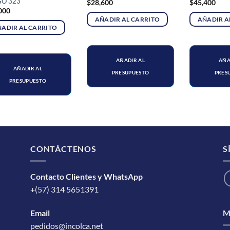
GO 323
$
28,600
$
45,400
000
AÑADIR AL CARRITO
AÑADIR A
ADIR AL CARRITO
AÑADIR AL
AÑA
AÑADIR AL
PRESUPUESTO
PRES
PRESUPUESTO
CONTÁCTENOS
S
Contacto Clientes y WhatsApp
+(57) 314 5651391
M
Email
pedidos@incolca.net