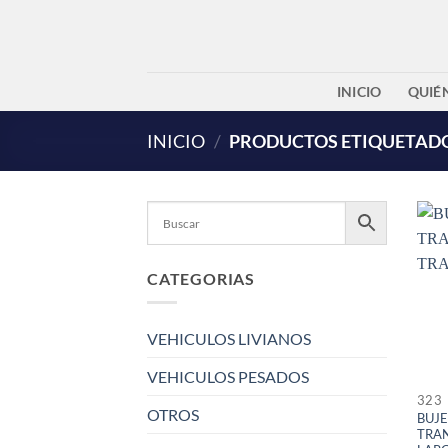
Saltar
al
contenido
INICIO
QUIÉ
INICIO
/
PRODUCTOS ETIQUETADO
CATEGORIAS
VEHICULOS LIVIANOS
VEHICULOS PESADOS
323
OTROS
BUJE
TRA