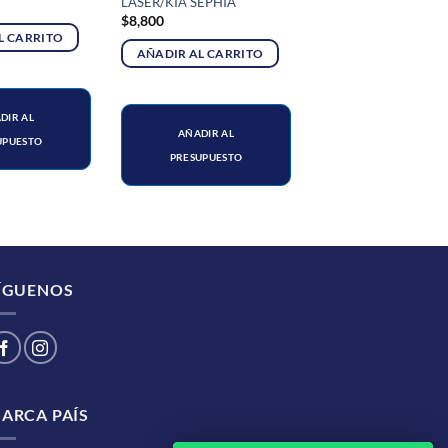
LASER/KIA SEPHIA
$
8,800
L CARRITO
AÑADIR AL CARRITO
DIR AL
AÑADIR AL
UPUESTO
PRESUPUESTO
ÍGUENOS
ARCA PAÍS