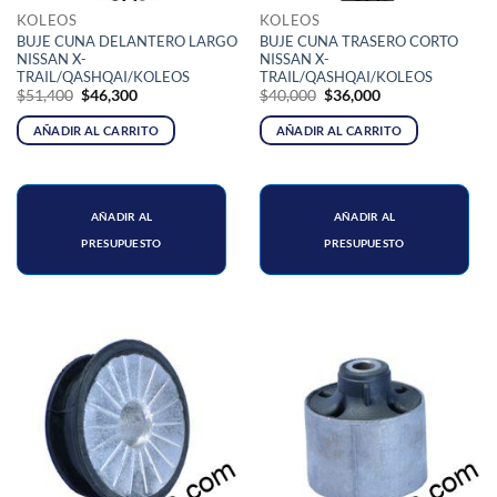
KOLEOS
KOLEOS
BUJE CUNA DELANTERO LARGO
BUJE CUNA TRASERO CORTO
NISSAN X-
NISSAN X-
TRAIL/QASHQAI/KOLEOS
TRAIL/QASHQAI/KOLEOS
El
El
El
El
$
51,400
$
46,300
$
40,000
$
36,000
precio
precio
precio
precio
original
actual
original
actual
AÑADIR AL CARRITO
AÑADIR AL CARRITO
era:
es:
era:
es:
$51,400.
$46,300.
$40,000.
$36,000.
AÑADIR AL
AÑADIR AL
PRESUPUESTO
PRESUPUESTO