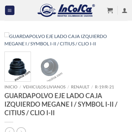
Saltar
al
contenido
INICIO
/
VEHICULOS LIVIANOS
/
RENAULT
/
R-19/R-21
GUARDAPOLVO EJE LADO CAJA
IZQUIERDO MEGANE I / SYMBOL I-II /
CITIUS / CLIO I-II