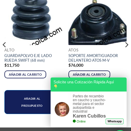
ALTO
ATOS
GUARDAPOLVO EJE LADO
SOPORTE AMORTIGUADOR
RUEDA SWIFT (68 mm)
DELANTERO ATOS M-V
$
11,750
$
76,000
AÑADIR AL CARRITO
AÑADIR AL CARRITO
Solicite una Cotización Rápida Aquí
Partes de recambio
AÑADIR AL
AÑADIR AL
en caucho y caucho-
metal para el sector
PRESUPUESTO
PRESUPUESTO
autopartista e
industrial
Karen Cubillos
Online
Whatsapp