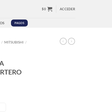
$
0
ACCEDER
OS
PAGOS
/
MITSUBISHI
/
A
ORTERO