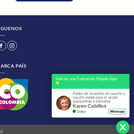
ÍGUENOS
ARCA PAÍS
Solicite una Cotización Rápida Aquí
Partes de recambio en caucho y
caucho-metal para el sector
autopartista e industrial
Karen Cubillos
Online
Whatsapp
ad