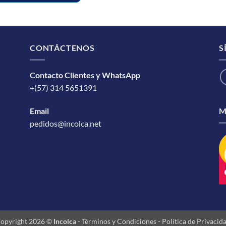
CONTÁCTENOS
S
Contacto Clientes y WhatsApp
+(57) 314 5651391
M
Email
pedidos@incolca.net
opyright 2026 ©
Incolca
-
Términos y Condiciones
-
Política de Privacid