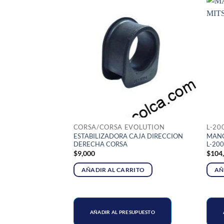
CORSA/CORSA EVOLUTION
L-20
CENTRAL
ESTABILIZADORA CAJA DIRECCION
MANG
DERECHA CORSA
L-20
$
9,000
$
104
RITO
AÑADIR AL CARRITO
AÑ
SUPUESTO
AÑADIR AL PRESUPUESTO