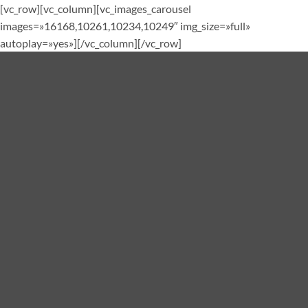
[vc_row][vc_column][vc_images_carousel
images=»16168,10261,10234,10249″ img_size=»full»
autoplay=»yes»][/vc_column][/vc_row]