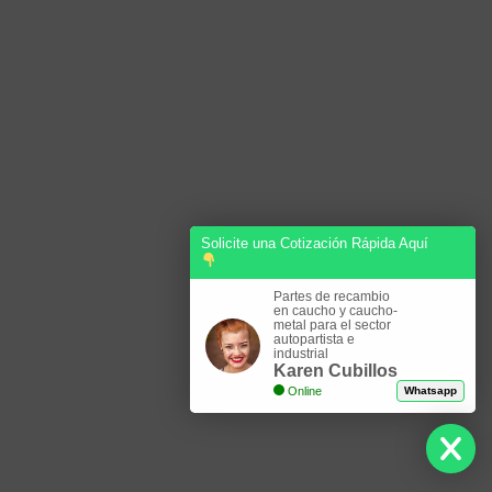
Solicite una Cotización Rápida Aquí
Partes de recambio
en caucho y caucho-
metal para el sector
autopartista e
industrial
Karen Cubillos
Online
Whatsapp